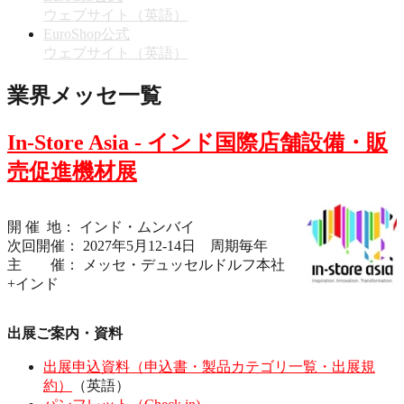
ウェブサイト（英語）
EuroShop公式
ウェブサイト（英語）
業界メッセ一覧
In-Store Asia - インド国際店舗設備・販
売促進機材展
開 催 地： インド・ムンバイ
次回開催： 2027年5月12-14日 周期毎年
主 催： メッセ・デュッセルドルフ本社
+インド
出展ご案内・資料
出展申込資料（申込書・製品カテゴリ一覧・出展規
約）
（英語）